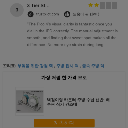
3-Tier Stainless Steel Storage Racks On Wheels Multi - Functional Saving Space
3
trustpilot.com
도움이 됨 (1w+)
"The Pico 4's visual clarity is fantastic once you
dial in the IPD correctly. The manual adjustment is
smooth, and finding that sweet spot makes all the
difference. No more eye strain during long
sessions. Highly recommend taking the time to set
it up properly!""The Pico 4's visual clarity is
부엌을 위한 강철 랙
주방 접시 랙
금속 주방 랙
fantastic once you dial in the IPD correctly. The
꼬리표:
,
,
manual adjustment is smooth, and finding that
가장 저렴 한 가격 으로
sweet spot makes all the difference. No more eye
strain during long sessions. Highly recommend
taking the time to set it up properly!""The Pico 4's
visual clarity is fantastic once you dial in the IPD
벽걸이형 카운터 주방 수납 선반, 배
수판 식기 건조대
correctly. The manual adjustment is smooth, and
finding that sweet spot makes all the difference.
No more eye strain during long sessions. Highly
계속하다
recommend taking the time to set it up