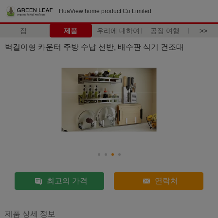
HuaView home product Co Limited
집
제품
우리에 대하여
공장 여행
>>
벽걸이형 카운터 주방 수납 선반, 배수판 식기 건조대
최고의 가격
연락처
제품 상세 정보