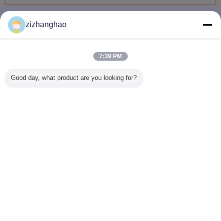
properly!""The Pico 4's visual clarity is fantastic
주방 수납 선반
더 많은 것
once you dial in the IPD correctly. The manual
zizhanghao
adjustment is smooth, and finding that sweet spot
makes all the difference. No more eye strain
7:39 PM
during long sessions. Highly r
금속 튜브 주방 수
2단 주방 수납 선
주방 찬장 문 건조
주방 캐비
Good day, what product are you looking for?
납 선반, 다기능 비
반, 두꺼운 판, 튼튼
그릇 보관 랙, 주방
확장 와이어
접이식 선반
하고 내구성 향상
정리대
러가 있는
방 
언어를 바꾸십시오
Korean
홈
|
우리에 대하여
|
사이트맵
|
개인정보 보호 정책
탁상용 전망
Copyright © 2015 - 2026 HuaView home product Co Limited.
All rights reserved. Developed by
ECER