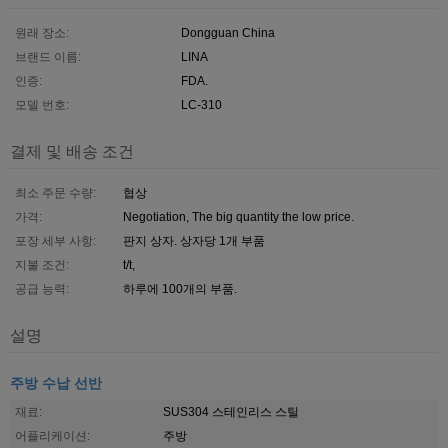
원래 장소:
Dongguan China
브랜드 이름:
LINA
인증:
FDA.
모델 번호:
LC-310
결제 및 배송 조건
최소 주문 수량:
협상
가격:
Negotiation, The big quantity the low price.
포장 세부 사항:
판지 상자. 상자당 1개 부품
지불 조건:
t/t,
공급 능력:
하루에 100개의 부품.
설명
주방 수납 선반
재료:
SUS304 스테인리스 스틸
어플리케이션:
주방