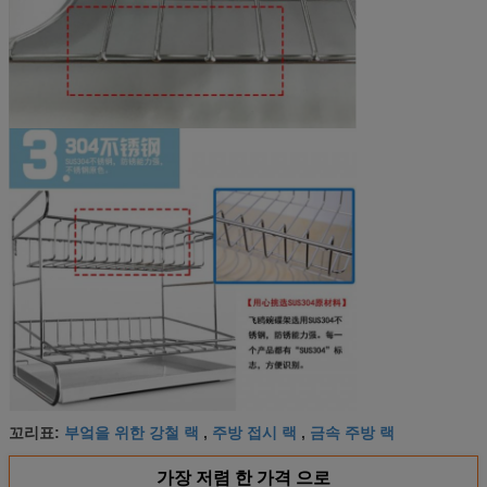
부엌을 위한 강철 랙
주방 접시 랙
금속 주방 랙
꼬리표:
,
,
가장 저렴 한 가격 으로