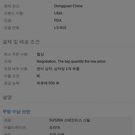
원래 장소:
Dongguan China
브랜드 이름:
LINA
인증:
FDA.
모델 번호:
LS-910
결제 및 배송 조건
최소 주문 수량:
협상
가격:
Negotiation, The big quantity the low price.
포장 세부 사항:
판지 상자. 상자당 1개 부품
지불 조건:
t/t,
공급 능력:
하루에 500 부.
설명
주방 수납 선반
재료:
SUS304 스테인리스 스틸
어플리케이션:
조리대
설치:
자유 이동