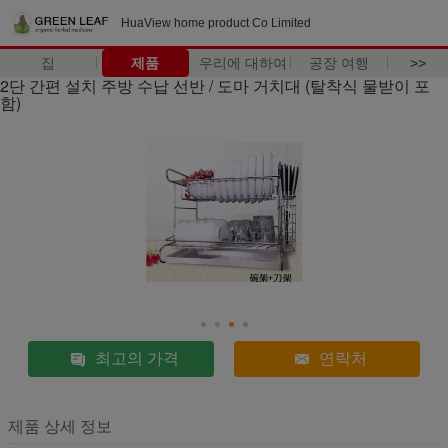
HuaView home product Co Limited
집
제품
우리에 대하여
공장 여행
>>
2단 간편 설치 주방 수납 선반 / 도마 거치대 (탈착식 물받이 포
함)
최고의 가격
연락처
제품 상세 정보