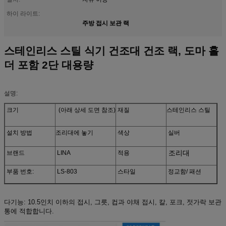
하이 라이트:
주방 접시 보관 랙
스테인리스 스틸 식기 건조대 건조 랙, 도마 홀
더 포함 2단 대용량
설명:
크기
(아래 상세 도면 참조)
재질
스테인리스 스틸
설치 방법
조리대에 놓기
색상
실버
조리대
브랜드
LINA
적용
부품 번호:
LS-803
스타일
정교함/ 패션
다기능: 10.5인치 이하의 접시, 그릇, 컵과 야채 접시, 칼, 포크, 젓가락 보관
통에 적합합니다.