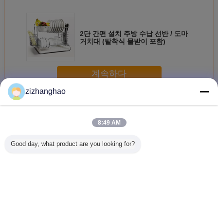
2단 간편 설치 주방 수납 선반 / 도마
거치대 (탈착식 물받이 포함)
계속하다
zizhanghao
주방 수납 선반
더 많은 것
8:49 AM
Good day, what product are you looking for?
금속 튜브 주방 수
2단 주방 수납 선
주방 찬장 문 건조
주방 캐비
납 선반, 다기능 비
반, 두꺼운 판, 튼튼
그릇 보관 랙, 주방
확장 와이어
접이식 선반
하고 내구성 향상
정리대
러가 있는
방 
언어를 바꾸십시오
Korean