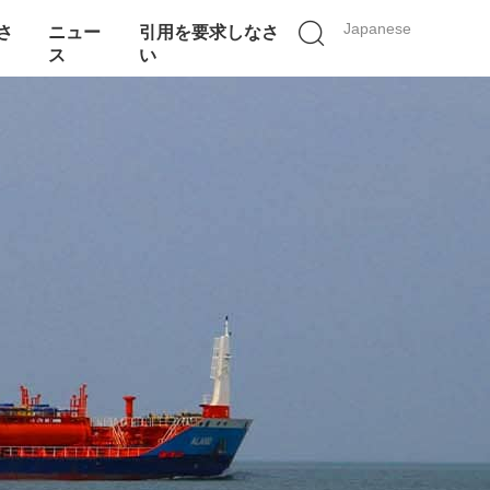
Japanese
さ
ニュー
引用を要求しなさ
ス
い