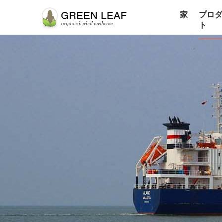
家
プロ
ト