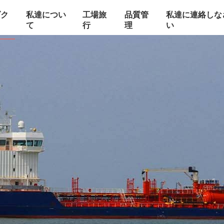
ダク
私達につい
工場旅
品質管
私達に連絡しな
て
行
理
い