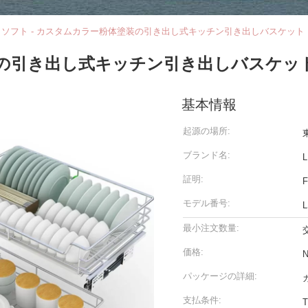
>
ソフト - カスタムカラー粉体塗装の引き出し式キッチン引き出しバスケット
装の引き出し式キッチン引き出しバスケッ
基本情報
起源の場所:
ブランド名:
L
証明:
F
モデル番号:
L
最小注文数量:
価格:
N
パッケージの詳細:
支払条件: