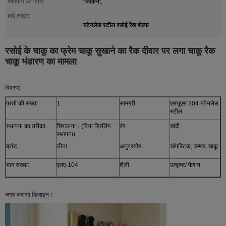
स्थापना की विधि:
चिपकना,
हाई लाइट:
स्टेनलेस स्टील रसोई रैक शेल्फ
रसोई के चाकू का फ्रेम चाकू सुखाने का रैक दीवार पर लगा चाकू रैक
चाकू भंडारण का मामला
विवरण:
परतों की संख्या
1
सामग्री
एसयूएस 304 स्टेनलेस
स्टील
स्थापना का तरीका
चिपकाना। (बिना ड्रिलिंग
रंग
चांदी
स्थापना)
ब्रांड
लीना
अनुप्रयोग
चॉपस्टिक, चम्मच, चाकू
भाग संख्या:
एलए-104
शैली
उत्कृष्ट/ फैशन
जगह बचाओ डिज़ाइन।