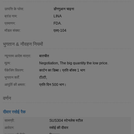
उत्पत्ति के प्लेस:
डोंगगुआन चाइना
ब्रांड नाम:
LINA
प्रमाणन:
FDA.
मॉडल संख्या:
एलए-104
भुगतान & नौवहन नियमों
न्यूनतम आदेश मात्रा:
बातचीत
मूल्य:
Negotiation, The big quantity the low price.
पैकेजिंग विवरण:
कार्टन का डिब्बा। प्रति बॉक्स 1 भाग
भुगतान शर्तें:
टी/टी,
आपूर्ति की क्षमता:
प्रति दिन 500 भाग।
वर्णन
दीवार रसोई रैक
सामग्री:
SUS304 स्टेनलेस स्टील
आवेदन:
रसोई की दीवार