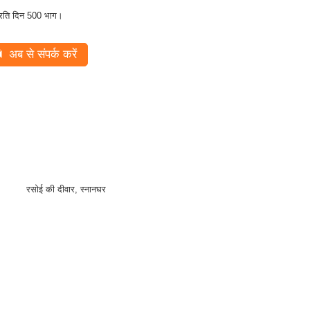
्रति दिन 500 भाग।
अब से संपर्क करें
रसोई की दीवार, स्नानघर