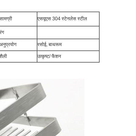
सामग्री
एसयूएस 304 स्टेनलेस स्टील
रंग
अनुप्रयोग
रसोई, बाथरूम
शैली
उत्कृष्ट/ फैशन