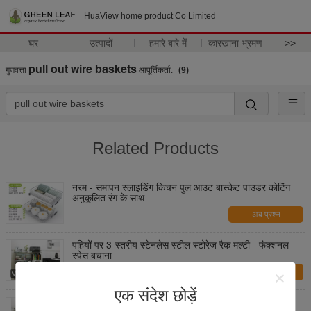
HuaView home product Co Limited
घर
उत्पादों
हमारे बारे में
कारखाना भ्रमण
>>
pull out wire baskets
गुणवत्ता
आपूर्तिकर्ता.
(9)
Related Products
नरम - समापन स्लाइडिंग किचन पुल आउट बास्केट पाउडर कोटिंग
अनुकूलित रंग के साथ
अब प्रश्न
पहियों पर 3-स्तरीय स्टेनलेस स्टील स्टोरेज रैक मल्टी - फंक्शनल
स्पेस बचाना
अब प्रश्न
एक संदेश छोड़ें
पहियों पर 3-स्तरीय स्टेनलेस स्टील स्टोरेज रैक मल्टी - फंक्शनल