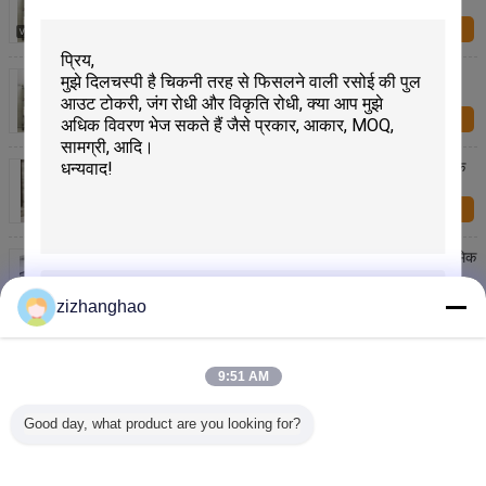
स्पेस बचाना
अब प्रश्न
पहियों पर 3-स्तरीय स्टेनलेस स्टील स्टोरेज रैक मल्टी - फंक्शनल
स्पेस बचाना
अब प्रश्न
चाकू ब्लॉक किचन वॉल रैक, कटिंग बोर्ड स्टैंड टूल्स किचन हैंगिंग रैक
अब प्रश्न
चलती हुई रसोई की दराज टोकरी, कोने की अलमारी के लिए सार्वभौमिक
रूप से खुली
अब प्रश्न
zizhanghao
स्टेनलेस स्टील धातु रसोई के सामान / चॉपस्टिक होल्डर कांटा चम्मच
जमा करें
होल्डर
9:51 AM
अब प्रश्न
Good day, what product are you looking for?
कैबिनेट के अंदर माउंट स्लाइड आउट बास्केट, धातु वायर किचन
कैबिनेट बास्केट
अब प्रश्न