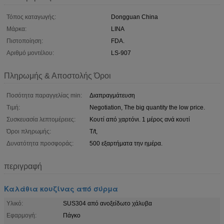
Τόπος καταγωγής:
Dongguan China
Μάρκα:
LINA
Πιστοποίηση:
FDA.
Αριθμό μοντέλου:
LS-907
Πληρωμής & Αποστολής Όροι
Ποσότητα παραγγελίας min:
Διαπραγμάτευση
Τιμή:
Negotiation, The big quantity the low price.
Συσκευασία λεπτομέρειες:
Κουτί από χαρτόνι. 1 μέρος ανά κουτί
Όροι πληρωμής:
T/t,
Δυνατότητα προσφοράς:
500 εξαρτήματα την ημέρα.
περιγραφή
Καλάθια κουζίνας από σύρμα
Υλικό:
SUS304 από ανοξείδωτο χάλυβα
Εφαρμογή:
Πάγκο