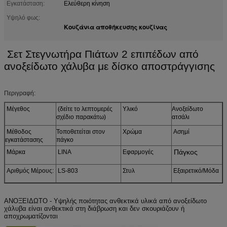
Εγκατάσταση:
Ελεύθερη κίνηση
Υψηλό φως:
Κουζάνια αποθήκευσης κουζίνας
Σετ Στεγνωτήρα Πιάτων 2 επιπέδων από
ανοξείδωτο χάλυβα με δίσκο αποστράγγισης
Περιγραφή:
Μέγεθος
(δείτε το λεπτομερές
Υλικό
Ανοξείδωτο
σχέδιο παρακάτω)
ατσάλι
Μέθοδος
Τοποθετείται στον
Χρώμα
Ασημί
εγκατάστασης
πάγκο
Πάγκος
Μάρκα
LINA
Εφαρμογές
Αριθμός Μέρους:
LS-803
Στυλ
Εξαιρετικό/Μόδα
ΑΝΟΞΕΙΔΩΤΟ - Υψηλής ποιότητας ανθεκτικά υλικά από ανοξείδωτο
χάλυβα είναι ανθεκτικά στη διάβρωση και δεν σκουριάζουν ή
αποχρωματίζονται