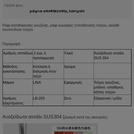
Υψηλό φως:
ράφια αποθήκευσης λουτρών
Ράφι αποθήκευσης κουζίνας, ράφι γωνιακής τοποθέτησης τοίχου, καλάθι
λουλουδιών τοίχου
Περιγραφή:
Αριθμός επιπέδων
2 έως 4,
Υλικό
Ανοξείδωτο ατσάλι
προσαρμογή
SUS 304
Μέθοδος
Κόλληση ή
Χρώμα
εγκατάστασης
διάτρηση στον
τοίχο
Μάρκα
LINA
Εφαρμογές
Τοίχος κουζίνας,
μπάνιο, υπαίθριος
κήπος τοίχου
Αριθμός
LB-205
Στυλ
Εξαιρετικό / μόδα
εξαρτήματος:
Ανοξείδωτο ατσάλι SUS304 (
Δοκιμή κατά της σκουριάς)