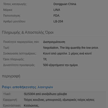
Τόπος καταγωγής:
Dongguan China
Μάρκα:
LINA
Πιστοποίηση:
FDA.
Αριθμό μοντέλου:
LB-204
Πληρωμής & Αποστολής Όροι
Ποσότητα παραγγελίας min:
Διαπραγμάτευση
Τιμή:
Negotiation, The big quantity the low price.
Συσκευασία λεπτομέρειες:
Κουτί από χαρτόνι. 1 μέρος ανά κουτί
Όροι πληρωμής:
T/t,
Δυνατότητα προσφοράς:
500 εξαρτήματα την ημέρα.
περιγραφή
Ράφι αποθήκευσης λουτρών
Υλικό:
SUS304 από ανοξείδωτο χάλυβα
Εφαρμογή:
Τοίχος κουζίνας, μπουρνούζι, εξωτερικός τοίχος κήπος
Εγκατάσταση:
Κολλώντας,