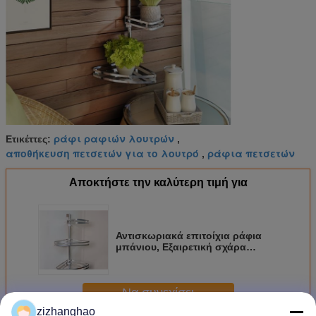
ράφι ραφιών λουτρών
Ετικέττες:
,
αποθήκευση πετσετών για το λουτρό
ράφια πετσετών
,
Αποκτήστε την καλύτερη τιμή για
Αντισκωριακά επιτοίχια ράφια
μπάνιου, Εξαιρετική σχάρα
ραφιών μπάνιου
Να συνεχίσει
zizhanghao