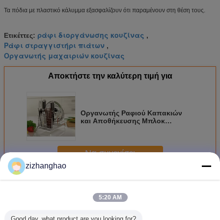
Τα πόδια με πλαστικό κάλυμμα εξασφαλίζουν ότι παραμένουν στη θέση τους.
ράφι διοργάνωσης κουζίνας
Ετικέττες:
,
Ράφι στραγγιστήρι πιάτων
,
Οργανωτής μαχαιριών κουζίνας
Αποκτήστε την καλύτερη τιμή για
Οργανωτής Ραφιού Καπακιών
και Αποθήκευσης Μπλοκ
Μαχαιριών, Οργανωτής Κουζίνας
Πάγκου
Να συνεχίσει
zizhanghao
Οργανωτής Σπιτιού Κουζίνας
Περισσότεροι
5:20 AM
Good day, what product are you looking for?