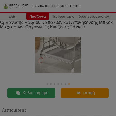
HuaView home product Co Limited
Σπίτι
Προϊόντα
Περίπου εμείς
Γύρος εργοστασίων
>>
Οργανωτής Ραφιού Καπακιών και Αποθήκευσης Μπλοκ
Μαχαιριών, Οργανωτής Κουζίνας Πάγκου
Καλύτερη τιμή
επαφή
Λεπτομέρειες