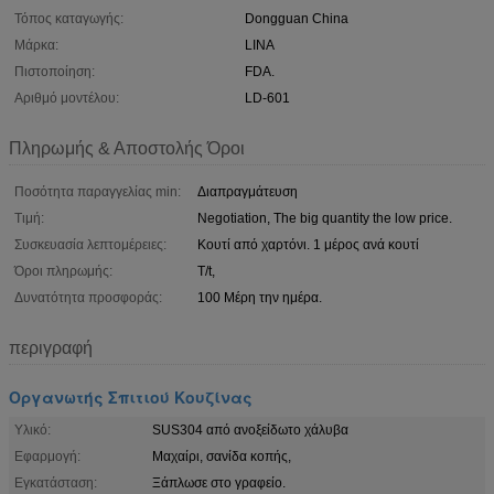
Τόπος καταγωγής:
Dongguan China
Μάρκα:
LINA
Πιστοποίηση:
FDA.
Αριθμό μοντέλου:
LD-601
Πληρωμής & Αποστολής Όροι
Ποσότητα παραγγελίας min:
Διαπραγμάτευση
Τιμή:
Negotiation, The big quantity the low price.
Συσκευασία λεπτομέρειες:
Κουτί από χαρτόνι. 1 μέρος ανά κουτί
Όροι πληρωμής:
T/t,
Δυνατότητα προσφοράς:
100 Μέρη την ημέρα.
περιγραφή
Οργανωτής Σπιτιού Κουζίνας
Υλικό:
SUS304 από ανοξείδωτο χάλυβα
Εφαρμογή:
Μαχαίρι, σανίδα κοπής,
Εγκατάσταση:
Ξάπλωσε στο γραφείο.