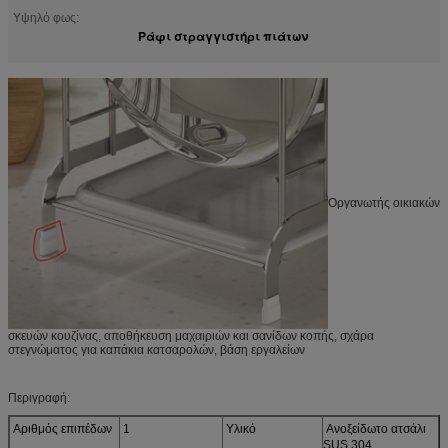
Υψηλό φως:
Ράφι στραγγιστήρι πιάτων
Οργανωτής οικιακών
σκευών κουζίνας, αποθήκευση μαχαιριών και σανίδων κοπής, σχάρα
στεγνώματος για καπάκια κατσαρολών, βάση εργαλείων
Περιγραφή:
Αριθμός επιπέδων
1
Υλικό
Ανοξείδωτο ατσάλι
SUS 304