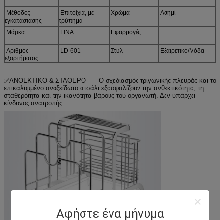
Μέθοδος
Επιτοίχια, με
Χρώμα
Ασημί
εγκατάστασης
τρύπημα
Μάρκα
LINA
Εφαρμογές
Αριθμός
LD-601
Στυλ
Εξαιρετικό/Μόδα
εξαρτήματος:
✅ΑΝΘΕΚΤΙΚΟ & ΣΤΑΘΕΡΟ——Ο σχεδιασμός τριγωνικής πλευράς και το
επικαλυμμένο ανοξείδωτο ατσάλι εξασφαλίζουν την ανθεκτικότητα, τη
σταθερότητα και την ικανότητα βάρους του οργανωτή. Δεν υπάρχει
κίνδυνος ανατροπής.
Αφήστε ένα μήνυμα