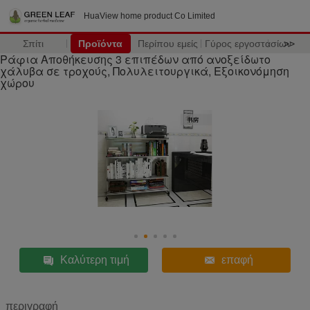
HuaView home product Co Limited
Σπίτι
Προϊόντα
Περίπου εμείς
Γύρος εργοστασίων
>>
Ράφια Αποθήκευσης 3 επιπέδων από ανοξείδωτο
χάλυβα σε τροχούς, Πολυλειτουργικά, Εξοικονόμηση
χώρου
Καλύτερη τιμή
επαφή
περιγραφή