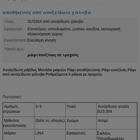
αποθήκευση από ανοξείδωτο χάλυβα
Υλικό:
SUS304 από ανοξείδωτο χάλυβα
Εφαρμογή:
Εστιατόριο, υπνοδωμάτιο, μπάνιο, κουζίνα, λειτουργική
εξοικονόμηση χώρου
Εγκατάσταση:
Ελεύθερη κίνηση
Υψηλό φως:
ράφι κουζίνας σε τροχούς
Ανοξείδωτη ράβδος Μονάδα ραφιών Ράφι αποθήκευσης Ράφι κουζίνας Ράφι
από ανοξείδωτο χάλυβα Ρυθμιζόμενα 4 ράφια με τροχούς
Περιγραφή:
Αριθμός
3~5
Υλικό
Ανοξείδωτο ατσάλι
στρώσεων
SUS 304
Μέθοδος
(δείτε τις οδηγίες)
Χρώμα
Ασημί
εγκατάστασης
Σαλόνι,
Μάρκα
LINA
Εφαρμογές
Υπνοδωμάτιο,