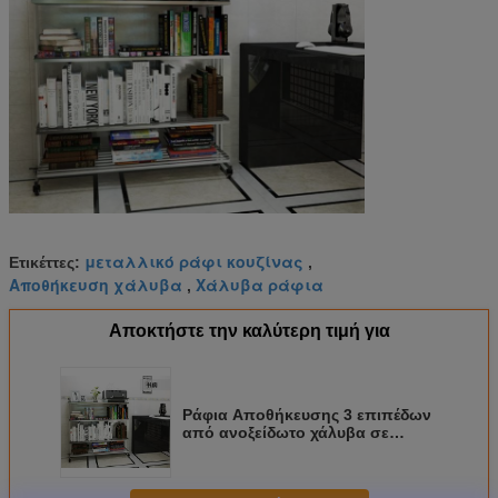
μεταλλικό ράφι κουζίνας
Ετικέττες:
,
Αποθήκευση χάλυβα
Χάλυβα ράφια
,
Αποκτήστε την καλύτερη τιμή για
Ράφια Αποθήκευσης 3 επιπέδων
από ανοξείδωτο χάλυβα σε
τροχούς, Πολυλειτουργικά,
Εξοικονόμηση χώρου