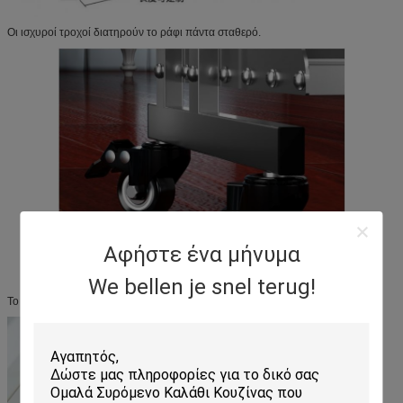
Οι ισχυροί τροχοί διατηρούν το ράφι πάντα σταθερό.
Αφήστε ένα μήνυμα
We bellen je snel terug!
Το ανοξείδωτο ατσάλι καθαρίζεται πολύ εύκολα.