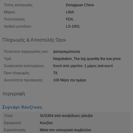
Τόπος καταγωγής:
Dongguan China
Μάρκα:
LINA
Πιστοποίηση:
FDA.
Αριθμό μοντέλου:
LS-1001
Πληρωμής & Αποστολής Όροι
Ποσότητα παραγγελίας min:
Διαπραγμάτευση
Τιμή:
Negotiation, The big quantity the low price.
Συσκευασία λεπτομέρειες:
Κουτί από χαρτόνι. 1 μέρος ανά κουτί
Όροι πληρωμής:
T/t,
Δυνατότητα προσφοράς:
100 Μέρη την ημέρα.
περιγραφή
Συρτάρι Κουζίνας
Υλικό:
SUS304 από ανοξείδωτο χάλυβα
Εφαρμογή:
Κουζίνα
Εγκατάσταση:
Μέσα στο υπουργικό συμβούλιο