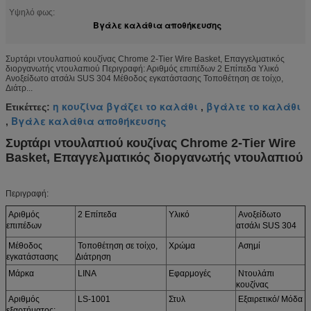
Υψηλό φως:
Βγάλε καλάθια αποθήκευσης
Συρτάρι ντουλαπιού κουζίνας Chrome 2-Tier Wire Basket, Επαγγελματικός
διοργανωτής ντουλαπιού Περιγραφή: Αριθμός επιπέδων 2 Επίπεδα Υλικό
Ανοξείδωτο ατσάλι SUS 304 Μέθοδος εγκατάστασης Τοποθέτηση σε τοίχο,
Διάτρ...
η κουζίνα βγάζει το καλάθι
βγάλτε το καλάθι
Ετικέττες:
,
Βγάλε καλάθια αποθήκευσης
,
Συρτάρι ντουλαπιού κουζίνας Chrome 2-Tier Wire
Basket, Επαγγελματικός διοργανωτής ντουλαπιού
Περιγραφή:
Αριθμός
2 Επίπεδα
Υλικό
Ανοξείδωτο
επιπέδων
ατσάλι SUS 304
Μέθοδος
Τοποθέτηση σε τοίχο,
Χρώμα
Ασημί
εγκατάστασης
Διάτρηση
Μάρκα
LINA
Εφαρμογές
Ντουλάπι
κουζίνας
Αριθμός
LS-1001
Στυλ
Εξαιρετικό/ Μόδα
εξαρτήματος: