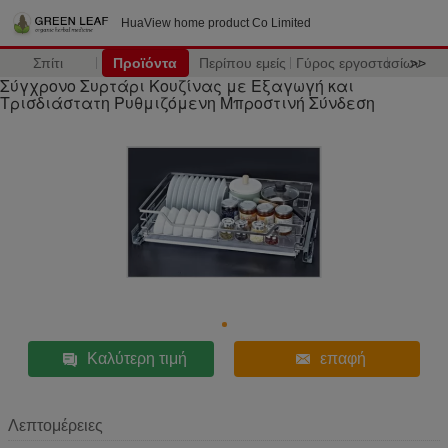
HuaView home product Co Limited
Σπίτι
Προϊόντα
Περίπου εμείς
Γύρος εργοστασίων
>>
Σύγχρονο Συρτάρι Κουζίνας με Εξαγωγή και
Τρισδιάστατη Ρυθμιζόμενη Μπροστινή Σύνδεση
Καλύτερη τιμή
επαφή
Λεπτομέρειες