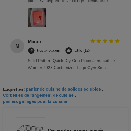
place. Getting the IPD just right eliminated！
Mixue
M
trustpilot.com
Utile (12)
Solid Pattern Quick Dry One Piece Jumpsuit for
Women 2023 Customized Logo Gym Sets
panier de cuisine de solides solubles
Étiquettes:
,
Corbeilles de rangement de cuisine
,
paniers grillagés pour la cuisine
Paniers de cuisine chromés