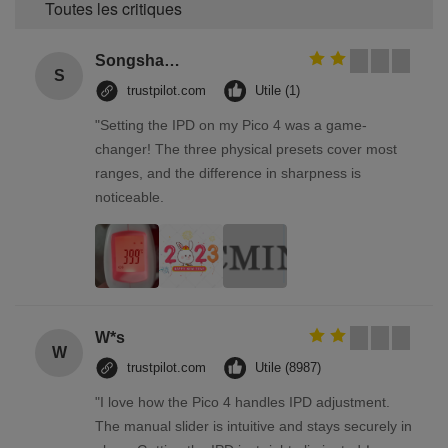
Toutes les critiques
Songshang
S
trustpilot.com
Utile (1)
"Setting the IPD on my Pico 4 was a game-
changer! The three physical presets cover most
ranges, and the difference in sharpness is
noticeable.
W*s
W
trustpilot.com
Utile (8987)
"I love how the Pico 4 handles IPD adjustment.
The manual slider is intuitive and stays securely in