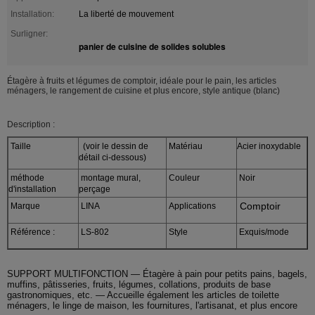
Installation:
La liberté de mouvement
Surligner:
panier de cuisine de solides solubles
Étagère à fruits et légumes de comptoir, idéale pour le pain, les articles
ménagers, le rangement de cuisine et plus encore, style antique (blanc)
Description :
Taille
(voir le dessin de
Matériau
Acier inoxydable
détail ci-dessous)
méthode
montage mural,
Couleur
Noir
d'installation
perçage
Comptoir
Marque
LINA
Applications
Référence :
LS-802
Style
Exquis/mode
SUPPORT MULTIFONCTION — Étagère à pain pour petits pains, bagels,
muffins, pâtisseries, fruits, légumes, collations, produits de base
gastronomiques, etc. — Accueille également les articles de toilette
ménagers, le linge de maison, les fournitures, l'artisanat, et plus encore