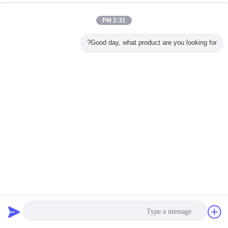
2:31 PM
Good day, what product are you looking for?
إرسال
رفوف تخزين من الفولاذ المقاوم للصدأ ذات طبقتين على عجلات
حركة حرة للمطبخ المنزلي
رف مطبخ مثبت على الحائط
2024-09-03
30925 الرؤى