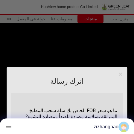
HuaView home product Co Limited
منزل، بيت
منتجات
معلومات عنا
جولة في المعمل
>>
اترك رسالة
zizhanghao