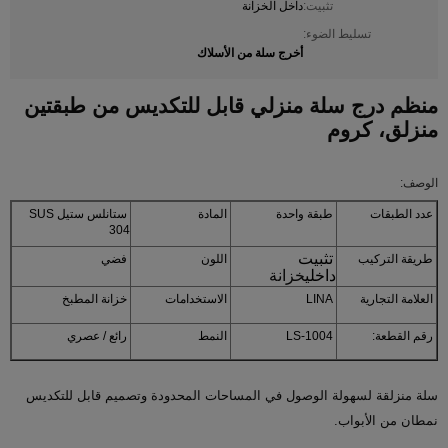
تثبيت:
داخل الخزانة
تسليط الضوء:
أخرج سلة من الأسلاك
منظم درج سلة منزلي قابل للتكديس من طبقتين
منزلق، كروم
الوصف:
عدد الطبقات
طبقة واحدة
المادة
ستانلس ستيل SUS
304
تثبيت
طريقة التركيب
اللون
فضي
داخلي
خزانة
العلامة التجارية
LINA
الاستخدامات
خزانة المطبخ
رقم القطعة:
LS-1004
النمط
رائع / عصري
سلة منزلقة لسهولة الوصول في المساحات المحدودة وتصميم قابل للتكديس
نمطان من الأبواب.