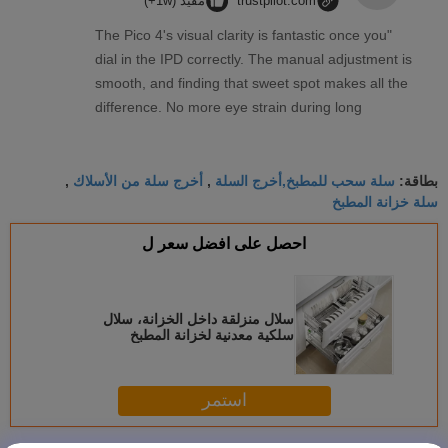
trustpilot.com
مفيد (1w+)
"The Pico 4's visual clarity is fantastic once you
dial in the IPD correctly. The manual adjustment is
smooth, and finding that sweet spot makes all the
difference. No more eye strain during long
sessions. Highly recommend taking the time to set
it up properly!""The Pico 4's visual clarity is
سلة سحب للمطبخ,أخرج السلة
أخرج سلة من الأسلاك
fantastic once you dial in the IPD correctly. The
بطاقة:
,
,
سلة خزانة المطبخ
manual adjustment is smooth, and finding that
sweet spot makes all the difference. No more eye
احصل على افضل سعر ل
strain during long sessions. Highly recommend
taking the time to set it up properly!""The Pico 4's
visual clarity is fantastic once you dial in the IPD
سلال منزلقة داخل الخزانة، سلال
correctly. The manual adjustment is smooth, and
سلكية معدنية لخزانة المطبخ
finding that sweet spot makes all the difference.
No more eye strain during long sessions. Highly
recommend taking the time to set it up
استمر
properly!""The Pico 4's visual clarity is fantastic
once you dial in the IPD correctly. The manual