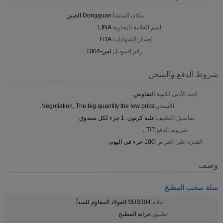
مكان المنشأ:
Dongguan الصين
اسم العلامة التجارية:
LINA
إصدار الشهادات:
FDA.
رقم الموديل:
لس-1004
شروط الدفع والشحن
الحد الأدنى لكمية:
التفاوض
الأسعار:
Negotiation, The big quantity the low price.
تفاصيل التغليف:
علبة كرتون. 1 جزء لكل صندوق
شروط الدفع:
T/T ،
القدرة على العرض:
100 جزء في اليوم.
وصف
سلة سحب المطبخ
مادة:
SUS304 الفولاذ المقاوم للصدأ
تطبيق:
خزانة المطبخ